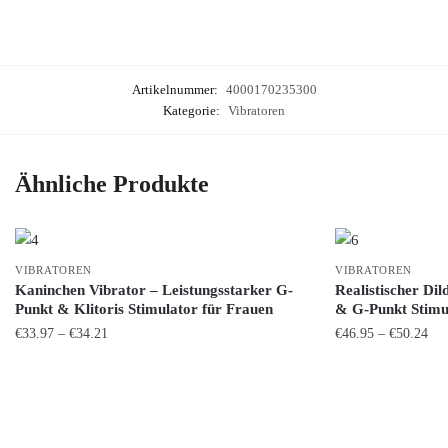
Artikelnummer:
4000170235300
Kategorie:
Vibratoren
Ähnliche Produkte
VIBRATOREN
VIBRATOREN
Kaninchen Vibrator – Leistungsstarker G-
Realistischer Di
Punkt & Klitoris Stimulator für Frauen
& G-Punkt Stimul
Preisspanne:
Pre
€
33.97
–
€
34.21
€
46.95
–
€
50.24
€33.97
€46
Dieses
Dieses
bis
bis
Produkt
Produkt
€34.21
€50
weist
weist
mehrere
mehrere