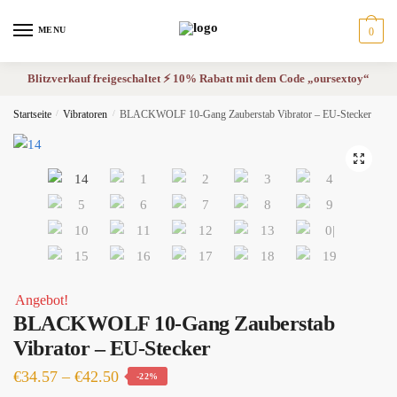
Skip
Skip
to
to
MENU
0
navigation
content
Blitzverkauf freigeschaltet ⚡ 10% Rabatt mit dem Code „oursextoy“
Startseite
/
Vibratoren
/
BLACKWOLF 10-Gang Zauberstab Vibrator – EU-Stecker
🔍
Angebot!
BLACKWOLF 10-Gang Zauberstab
Vibrator – EU-Stecker
Preisspanne:
€
34.57
–
€
42.50
-22%