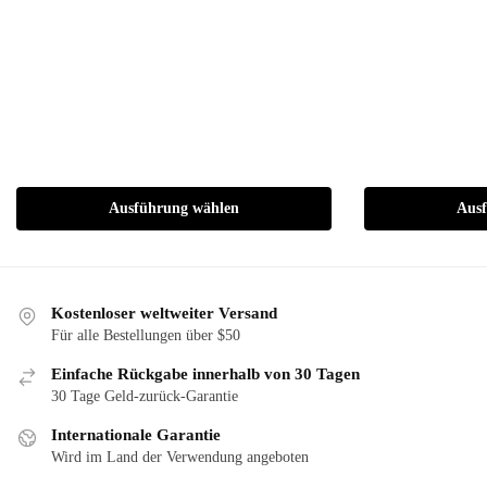
Varianten
Varianten
auf.
auf.
Die
Die
Optionen
Optionen
können
können
auf
auf
der
der
Produktseite
Produktseite
Ausführung wählen
Aus
gewählt
gewählt
werden
werden
Kostenloser weltweiter Versand
Für alle Bestellungen über $50
Einfache Rückgabe innerhalb von 30 Tagen
30 Tage Geld-zurück-Garantie
Internationale Garantie
Wird im Land der Verwendung angeboten