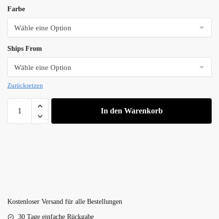
€34.57
Farbe
bis
€42.50
Ships From
Zurücksetzen
BLACKWOLF
In den Warenkorb
10-
Gang
Zauberstab
Vibrator
–
EU-
Stecker
Menge
Kostenloser Versand für alle Bestellungen
30 Tage einfache Rückgabe